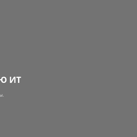
Ю ИТ
ы.